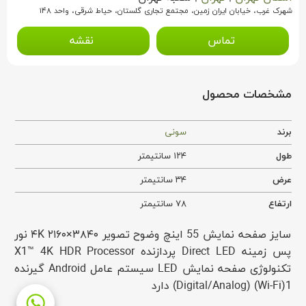
شهرک غرب، خیابان ایران زمین، مجتمع تجاری گلستان، حیاط شرقی، واحد ۱۴۸
تماس
نقشه
مشخصات محصول
برند
سونی
طول
۱۲۴ سانتیمتر
عرض
۳۴ سانتیمتر
ارتفاع
۷۸ سانتیمتر
سایز صفحه نمایش 55 اینچ وضوح تصویر ۳۸۴۰×۲۱۶۰ ۴K نور
پس زمینه Direct LED پردازنده X1™ 4K HDR Processor
تکنولوژی صفحه نمایش LED سیستم عامل Android گیرنده
1(Digital/Analog) (Wi-Fi) دارد