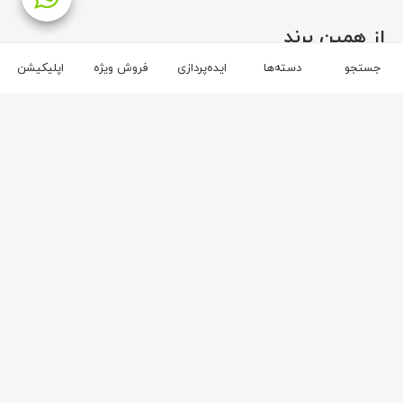
از همین برند
جستجو
دسته‌ها
ایده‌پردازی
فروش ویژه
اپلیکیشن
برند سونی
۶
۴
سونی
سونی
۲۲
۱۶
تلویزیون سونی 49W800G
تلویزیون سونی 55X8500G