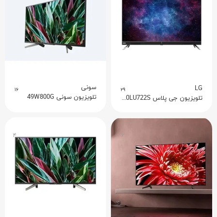
سونی
LG
۱۶
۲۹
تلویزیون سونی 49W800G
تلویزیون جی پلاس GTV-50LU722S
۴
۶