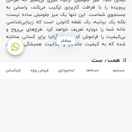
پیچیده را با ظرافت کاربردی ترکیب می‌کند، پاسخی به
جستجوی شماست. این تنها یک میز جلومبلی ساده نیست؛
بلکه یک بیانیه، یک نقطه کانونی است که زیبایی‌شناسی
خانه شما را دوباره تعریف خواهد کرد. طرح‌های بی‌روح و
بی‌کیفیت را فراموش کنید؛ میز آرالیا برای کسانی ساخته
بیشتر
شده که به کیفیت ماندگار و جذابیت همیشگی اهمیت
می‌دهند.
از همین ست
ویژگی‌های میز جلومبلی آرالیا:
جستجو
دسته‌ها
ایده‌پردازی
فروش ویژه
اپلیکیشن
میز جلومبلی آرالیا گواهی بر مهارت دقیق و طراحی متفکرانه
است که دارای ویژگی‌هایی است که کیفیت و کارایی آن را
برجسته می‌کند. هسته اصلی جذابیت آن در مواد با کیفیت
بالا نهفته است: صفحه ام‌دی‌اف مستحکم با روکش بلوط
اصلی و پارچه بادوام و بافت‌دار برای پایه. ام‌دی‌اف سطحی
پایدار و یکنواخت را فراهم می‌کند، در حالی که روکش بلوط
زیبایی‌شناسی واقعی و الگوهای دانه چوب طبیعی را ارائه