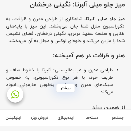
میز جلو مبلی آلبرتا: نگینی درخشان
میز جلو مبلی آلبرتا
، شاهکاری از طراحی مدرن و ظرافت، به
دکوراسیون منزل شما جان می‌بخشد. این میز با پایه‌های
طلایی و صفحه سفید مرمری، نگینی درخشان، فضای نشیمن
شما را مزین می‌کند و جلوه‌ای لوکس و مجلل به آن می‌بخشد.
هنر و ظرافت در هم آمیخته:
طراحی مدرن و مینیمالیستی:
آلبرتا با خطوط صاف و
ظریف خود، با هر نوع دکوراسیونی، به خصوص
سبک‌های مدرن و معاصر، به‌خوبی هارمونی ایجاد
بیشتر
می‌کند.
کیفیت بی‌نظیر:
صفحه میز از مرغوب‌ترین مرمر
مصنوعی و پایه‌ها از فلز آبکاری شده با ضخامت بالا
از همین برند
ساخته شده‌اند تا استحکام و طول عمر بی‌نظیری را به
جستجو
دسته‌ها
ایده‌پردازی
فروش ویژه
اپلیکیشن
ارمغان بیاورند.
برند رویال مبل
کارایی و ظرافت توأمان:
آلبرتا علاوه بر زیبایی