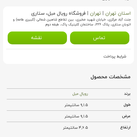
استان تهران
|
تهران
|
فروشگاه رویال مبل، ستاری
جنت آباد مرکزی، خیابان شهید مخبری، بین تقاطع شاهین شمالی (کبیری طامه) و
اتوبان ستاری، پلاک ۲۲۶، ساختمان کلینیک پاک، طبقه دوم
تماس
نقشه
شرایط پرداخت
مشخصات محصول
برند
رویال مبل
طول
۹,۱.۵ سانتیمتر
عرض
۹,۱.۵ سانتیمتر
ارتفاع
۴,۶.۵ سانتیمتر