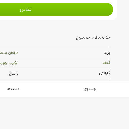
تماس
مشخصات محصول
برند
مبلمان سامن
کلاف
ترکیب چوب 
گارانتی
5 سال
اسفنج
25 کیلویی ویژه
جستجو
دسته‌ها
محصولات مشابه