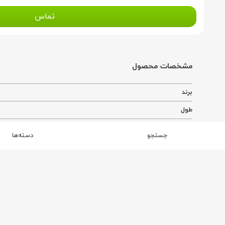
تماس
مشخصات محصول
برند
طول
عرض
جستجو
دسته‌ها
از همین برند
برند فرش متین