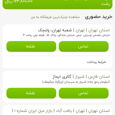
۱۶۳,۸۰۰,۰۰۰
ریال
رشت
خرید حضوری
مشاهده نزدیک‌ترین فروشگاه به من
استان تهران
|
تهران
|
شعبه تهران، ولنجک
خیابان مقدس اردبیلی، نبش خیابان شادآور، پلاک ۱۵، طبقه اول، واحد ۴
تماس
نقشه
شرایط پرداخت
استان فارس
|
شیراز
|
گالری ایماژ
کـیلومتر پـنج جـاده شـیراز به سپـیدان (بزرگراه دوکوهک)
تماس
نقشه
استان تهران
|
تهران
|
یافت آباد
|
بازار مبل ایران شماره ۱
|