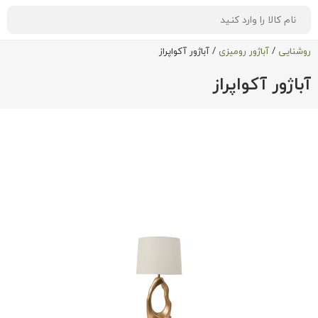
روشنایی
/
آباژور رومیزی
/
آباژور آکواپراز
آباژور آکواپراز