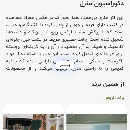
دکوراسیون منزل
این اثر هنری بی‌همتا، همان‌طور که در عکس همراه مشاهده
می‌کنید، دارای فریمی چوبی از چوب گردو با رنگ گرم و جذاب
است که با روکش سفید لوکس روی نشیمن‌گاه و دسته‌ها
تکمیل شده است. بافت حصیری ظریف در پشت مبل، جلوه‌ای
کلاسیک و شیک به آن بخشیده و آن را به گزینه‌ای برجسته
برای هر خانه‌ای تبدیل کرده است. این مبل با استفاده از مواد
باکیفیت و سبکی استانی فرانسوی طراحی شده که جاذبه
بیشتر
قدیمی را با راحتی مدرن ترکیب می‌کند و از محصولات
صنعتی و یکنواخت متمایز می‌سازد.
از همین برند
ویژگی‌های مبل تک نفره فرانسه کمند:
برند باروس
مبل تک نفره فرانسه کمند با مجموعه‌ای از ویژگی‌های
برجسته، ارزش خود را به نمایش می‌گذارد. ساخته شده از
۲
۴
چوب گردوی جامد، دوام و بافت طبیعی غنی را ارائه می‌دهد
که از مواد مصنوعی محصولات ارزان‌تر برتری دارد. روکش