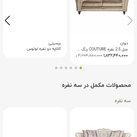
خریدی ضروری به شمار می‌رود.
دوان
برسینی
کاناپه دو نفره لوتوس
مبل 2.5 نفره COUTURE رنگ قهوه ای 496082
۱,۸۳۲,۴۴۰,۰۰۰
۳,۶۶۴,۸۸۰,۰۰۰
ریال
محصولات مکمل در سه نفره
سه نفره