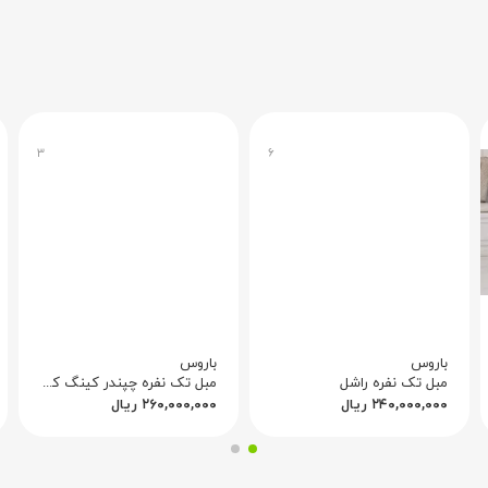
این مبل تک نفره چوبی در فضاهایی که تعادل بین elegance و کارایی را می‌طلبد، مانند گوشه‌ای
تمان‌های کوچک و عمارت‌های بزرگ مناسب می‌کند. چوب تیره و کوسن سف
و فضایی مانند اتاق کار یا ناهارخوری رسمی را دلپذیرتر می‌کند.
 است.
۳
۶
باروس
باروس
مبل تک نفره راشل
مبل تک نفره چپندر کینگ کد ۳
۲۴۰,۰۰۰,۰۰۰
ریال
۲۶۰,۰۰۰,۰۰۰
ریال