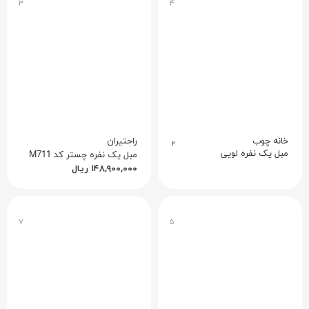
۳
۴
خانه چوب
راحتیران
۲
مبل یک نفره لویی
مبل یک نفره چستر کد M711
۱۴۸,۹۰۰,۰۰۰
ریال
۷
۵