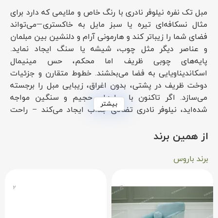
مبل تک نفره نیلوفر نادری با رنگ خاص و ملایمی که دارد برای
مثال نسکافه‌ای تیره یا سبز مایل به خاکستری—می‌تواند
فضای شما را زیباتر کند و هارمونی آرام و دلنشین بین مبلمان
و عناصر دیگر مثل چوب، شیشه یا سنگ ایجاد نماید.
پایه‌های چوبی ظریف اما محکم، حس مینیمال
اسکاندیناویایی به فضا می‌بخشند. خطوط متقارن و جزئیات
دوخت ظریف در پشتی، بدون اغراق، زیبایی مبل را برجسته
می‌سازد. اگر تاکنون با مبل‌های حجیم و سنگین مواجه
بیشتر
شده‌اید، نیلوفر نادری تضادی جذاب ایجاد می‌کند – راحت
ولی جمع‌وجور و قابل‌سازگاری با تغییر دکورهای فصلی و
سبک‌های مختلف.
از همین برند
چرا باید مبل تک نفره نیلوفر نادری را بخرید؟
برند باروس
در هنگام خرید مبل تک نفره نیلوفر نادری، سه عنصر حیاتی را
۲
۴
بررسی کنید: روکش، اسکلت و نشیمن. پارچه پلی‌استر مخلوط
با احساس لطیف و مقاومت بالا در برابر ساییدگی و لکه‌های