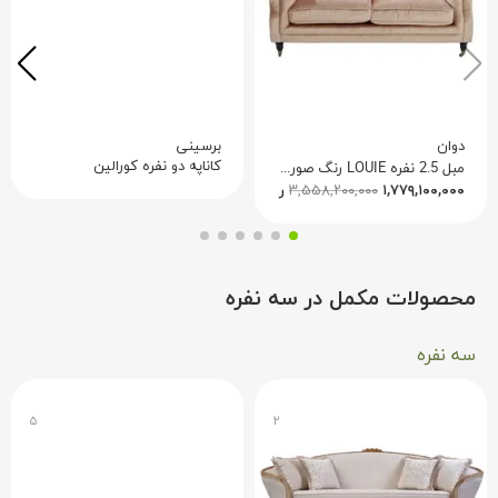
دوان
برسینی
کاناپه دو نفره کورالین
مبل 2.5 نفره LOUIE رنگ صورتی 577222
۱,۷۷۹,۱۰۰,۰۰۰
۳,۵۵۸,۲۰۰,۰۰۰
ریال
محصولات مکمل در سه نفره
سه نفره
۵
۲