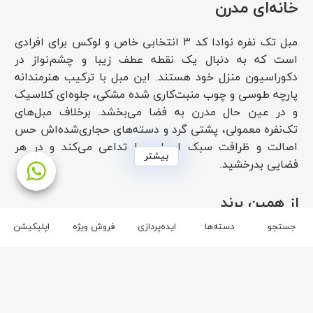
خانه‌ای مدرن
مبل تک نفره نوادا کد ۳ انتخابی خاص و لوکس برای افرادی
است که به دنبال یک نقطه عطف زیبا و چشم‌نواز در
دکوراسیون منزل خود هستند. این مبل با ترکیب هنرمندانه
پارچه طوسی و چوب منبت‌کاری شده مشکی، جلوه‌ای کلاسیک
و در عین حال مدرن به فضا می‌بخشد. برخلاف مبل‌های
تک‌نفره معمولی، پشتی گرد و دسته‌های حجاری‌شده‌اش حس
اصالت و ظرافت سبک اروپایی را تداعی می‌کند و در هر
بیشتر
فضایی بدرخشید.
ویژگی‌ها و کیفیت ساخت مبل تک نفره نوادا
از همین برند
کد ۳:
جستجو
دسته‌ها
ایده‌پردازی
فروش ویژه
اپلیکیشن
برند باروس
مبل نوادا از متریال‌های با‌کیفیت و بادوام ساخته شده است.
پارچه طوسی رنگ با بافتی لطیف، علاوه‌بر زیبایی، در برابر
۲
۴
سایش مقاوم است و حس خوشایندی در استفاده
طولانی‌مدت ایجاد می‌کند. اسکلت چوبی محکم با روکشی