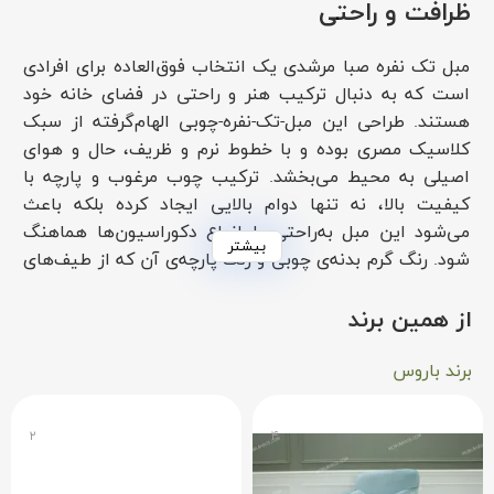
ظرافت و راحتی
مبل تک نفره صبا مرشدی یک انتخاب فوق‌العاده برای افرادی
است که به دنبال ترکیب هنر و راحتی در فضای خانه خود
هستند. طراحی این مبل-تک-نفره-چوبی الهام‌گرفته از سبک
کلاسیک مصری بوده و با خطوط نرم و ظریف، حال و هوای
اصیلی به محیط می‌بخشد. ترکیب چوب مرغوب و پارچه با
کیفیت بالا، نه تنها دوام بالایی ایجاد کرده بلکه باعث
می‌شود این مبل به‌راحتی با انواع دکوراسیون‌ها هماهنگ
بیشتر
شود. رنگ گرم بدنه‌ی چوبی و رنگ پارچه‌ی آن که از طیف‌های
طبیعی و خنثی انتخاب شده، جلوه‌ای لوکس و آرامش‌بخش
به فضا اضافه می‌کند. اگر به دنبال محصولی هستید که هم
از همین برند
زیبایی بصری داشته باشد و هم راحتی بی‌نظیری فراهم کند،
مبل تک نفره صبا مرشدی گزینه‌ای ایده‌آل است.
برند باروس
چرا باید مبل تک نفره صبا مرشدی را بخرید؟
۲
۴
این مبل-تک-نفره-چوبی با اسکلت مقاوم ساخته شده که از