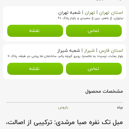
استان تهران
|
تهران
|
شعبه تهران
نیاوران، خ باهنر، بین خ سعیدی و بازدار پلاک ۶۰
تماس
نقشه
استان فارس
|
شیراز
|
شعبه شیراز
بلوار بعثت، نرسیده به ملاصدرا، روبرو کوچه یکم، ساختمان نما رومی دو طبقه، پلاک ۱۱
تماس
نقشه
مشخصات محصول
برند
باروس
مبل تک نفره صبا مرشدی: ترکیبی از اصالت،