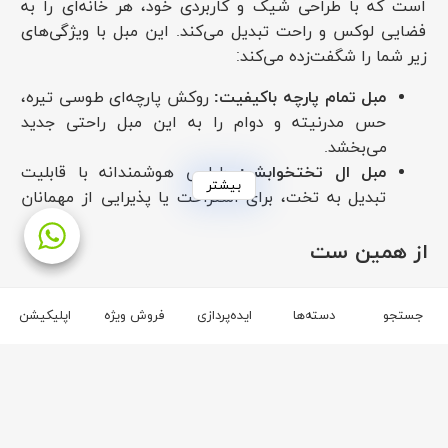
است که با طراحی شیک و کاربردی خود، هر خانه‌ای را به
فضایی لوکس و راحت تبدیل می‌کند. این مبل با ویژگی‌های
زیر شما را شگفت‌زده می‌کند:
مبل تمام پارچه باکیفیت:
روکش پارچه‌ای طوسی تیره،
حس مدرنیته و دوام را به این مبل راحتی جدید
می‌بخشد.
مبل ال تختخوابشو:
طراحی هوشمندانه با قابلیت
بیشتر
تبدیل به تخت، برای استراحت یا پذیرایی از مهمانان
ایده‌آل است.
جنس و ساختار:
ساخته‌شده از چوب راش وارداتی و
از همین ست
اسفنج یورتان 35 و 40 کیلویی، که راحتی و استحکام
را تضمین می‌کند.
جستجو
دسته‌ها
ایده‌پردازی
فروش ویژه
اپلیکیشن
پایه‌های چوبی با رنگ طبیعی:
پایه‌ها با روغن‌های
۳
۳
گیاهی وارداتی رنگ‌آمیزی شده‌اند که فاقد مواد
شیمیایی است و چوب را در برابر عوامل محیطی
محافظت می‌کند.
مبل دسته دار:
دسته‌های ارگونومیک و کوسن‌های
متعدد، این مبل را به یک مبل نشیمن شیک مدرن