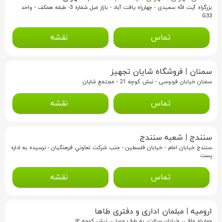
بزرگراه آیت الله سعیدی - چهارراه یافت آباد - بازار مبل شماره 3- طبقه همکف - واحد
G33
تماس
نقشه
سمنان
|
فروشگاه شایان تجهیز
سمنان خیابان فردوسی - نبش کوچه 21 - مجتمع شایان
تماس
نقشه
سنندج
|
شعبه سنندج
سنندج خيابان امام - خيابان فلسطين - جنب شرکت تعاوني فرهنگيان - نرسيده به اداره
پست
تماس
نقشه
ارومیه
|
مبلمان اداری و دفتری طاها
چهار‌راه مافی، خیابان رسالت، به طرف مصلی، نبش کوچه ۱۲