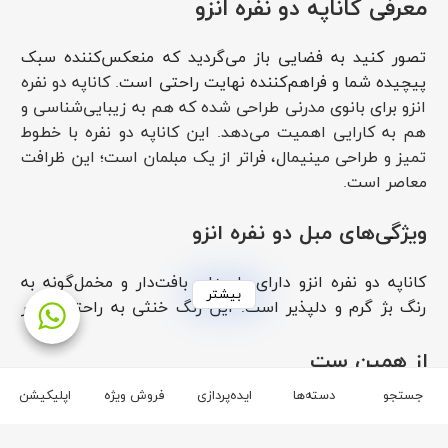
معرفی کاناپه دو نفره انزو
تصور کنید به فضایی باز می‌گردید که منعکس‌کننده سبک
پیچیده شما و فراهم‌کننده نهایت راحتی است.
کاناپه دو نفره
انزو برای بانوی مدرنی طراحی شده که هم به زیبایی‌شناسی و
هم به کارایی اهمیت می‌دهد. این کاناپه دو نفره با خطوط
تمیز و طراحی مینیمال، فراتر از یک مبلمان است؛ این ظرافت
معاصر است.
ویژگی‌های مبل دو نفره انزو
کاناپه دو نفره انزو دارای پارچه‌ای بافت‌دار و مخمل‌گونه به
بیشتر
رنگ بژ گرم و دلپذیر است. این رنگ خنثی به راحتی با هر
پالت رنگی هماهنگ می‌شود و آن را به یک افزودنی همه‌کاره
برای خانه شما تبدیل می‌کند. طراحی شیک
مبل-پایه-فلزی با
از همین ست
پارچه نرم کنتراست چشمگیری ایجاد می‌کند و لمسی از شیک
جستجو
دسته‌ها
ایده‌پردازی
فروش ویژه
اپلیکیشن
صنعتی را اضافه می‌کند. طراحی باریک مبل دسته دار فضای
نشیمن را بدون سنگین کردن اتاق شما به حداکثر می‌رساند.