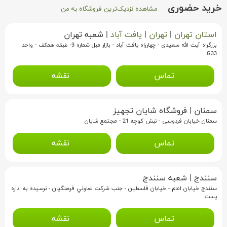
خرید حضوری
مشاهده نزدیک‌ترین فروشگاه به من
استان تهران
|
تهران
|
یافت آباد
|
شعبه تهران
بزرگراه آیت الله سعیدی - چهارراه یافت آباد - بازار مبل شماره 3- طبقه همکف - واحد
G33
تماس
نقشه
سمنان
|
فروشگاه شایان تجهیز
سمنان خیابان فردوسی - نبش کوچه 21 - مجتمع شایان
تماس
نقشه
سنندج
|
شعبه سنندج
سنندج خيابان امام - خيابان فلسطين - جنب شرکت تعاوني فرهنگيان - نرسيده به اداره
پست
تماس
نقشه