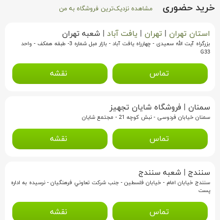
خرید حضوری
مشاهده نزدیک‌ترین فروشگاه به من
استان تهران
|
تهران
|
یافت آباد
|
شعبه تهران
بزرگراه آیت الله سعیدی - چهارراه یافت آباد - بازار مبل شماره 3- طبقه همکف - واحد
G33
تماس
نقشه
سمنان
|
فروشگاه شایان تجهیز
سمنان خیابان فردوسی - نبش کوچه 21 - مجتمع شایان
تماس
نقشه
سنندج
|
شعبه سنندج
سنندج خيابان امام - خيابان فلسطين - جنب شرکت تعاوني فرهنگيان - نرسيده به اداره
پست
تماس
نقشه