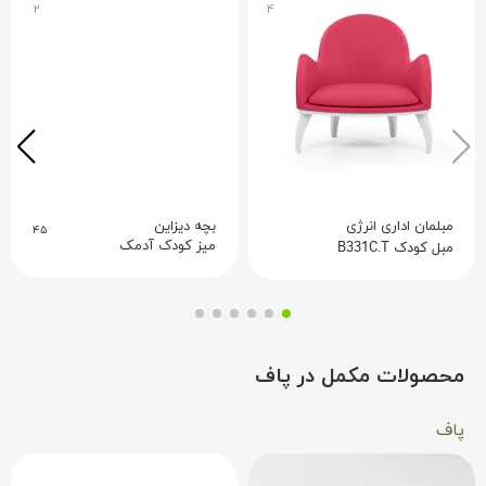
۲
۴
مبلمان اداری انرژی
بچه دیزاین
۴۵
میز کودک آدمک
مبل کودک B331C.T
محصولات مکمل در پاف
پاف