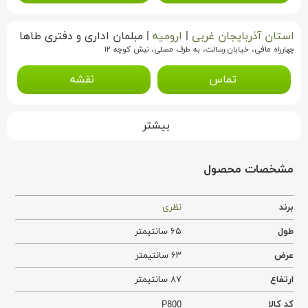
استان آذربایجان غربی
|
ارومیه
|
مبلمان اداری و دفتری طاها
چهار‌راه مافی، خیابان رسالت، به طرف مصلی، نبش کوچه ۱۲
تماس
نقشه
بیشتر
مشخصات محصول
برند
نظری
طول
۶۵ سانتیمتر
عرض
۶۳ سانتیمتر
ارتفاع
۸۷ سانتیمتر
کد کالا
P800