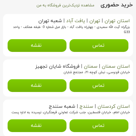
خرید حضوری
مشاهده نزدیک‌ترین فروشگاه به من
استان تهران
|
تهران
|
یافت آباد
|
شعبه تهران
بزرگراه آیت الله سعیدی - چهارراه یافت آباد - بازار مبل شماره 3- طبقه همکف - واحد
G33
تماس
نقشه
استان سمنان
|
سمنان
|
فروشگاه شایان تجهیز
خیابان فردوسی، نبش کوچه ۲۱، مجتمع شایان
تماس
نقشه
استان کردستان
|
سنندج
|
شعبه سنندج
خيابان امام، خيابان فلسطين، جنب شرکت تعاوني فرهنگيان، نرسيده به اداره پست
تماس
نقشه