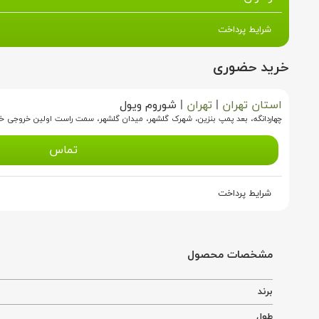
شرایط پرداخت
خرید حضوری
استان تهران
|
تهران
|
شوروم ویول
چهاردانگه، بعد پمپ بنزین، شهرک گلشهر، میدان گلشهر، سمت راست اولین خروجی خیا
تماس
شرایط پرداخت
مشخصات محصول
برند
طول