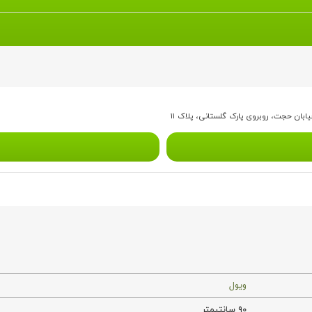
بان حجت، روبروی پارک گلستانی، پلاک ۱۱
ویول
۹۰ سانتیمتر