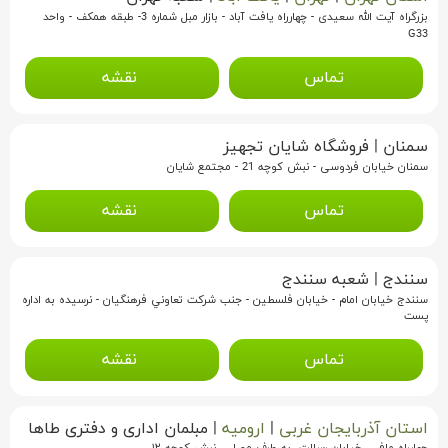
بزرگراه آیت الله سعیدی - چهارراه یافت آباد - بازار مبل شماره 3- طبقه همکف - واحد
G33
تماس
نقشه
سمنان
|
فروشگاه شایان تجهیز
سمنان خیابان فردوسی - نبش کوچه 21 - مجتمع شایان
تماس
نقشه
سنندج
|
شعبه سنندج
سنندج خيابان امام - خيابان فلسطين - جنب شرکت تعاوني فرهنگيان - نرسيده به اداره
پست
تماس
نقشه
استان آذربایجان غربی
|
ارومیه
|
مبلمان اداری و دفتری طاها
چهار‌راه مافی، خیابان رسالت، به طرف مصلی، نبش کوچه ۱۲