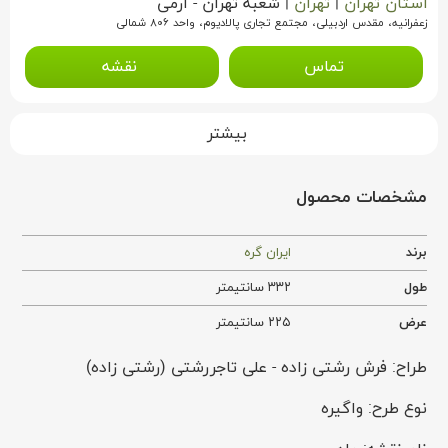
استان تهران
|
تهران
|
شعبه تهران - ارمی
زعفرانیه، مقدس اردبیلی، مجتمع تجاری پالادیوم، واحد ۸۰۶ شمالی
تماس
نقشه
بیشتر
مشخصات محصول
برند
ایران گره
طول
۳۳۲ سانتیمتر
عرض
۲۲۵ سانتیمتر
طراح: فرش رشتی زاده - علی تاجررشتی (رشتی زاده)
نوع طرح: واگیره