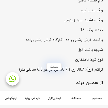
نام نقشه: ماهی
رنگ متن: کرم
رنگ حاشیه: سبز زیتونی
تعداد رنگ: 13
بافنده: فرش رشتی زاده - کارگاه فرش رشتی زاده
شیوه بافت: لول
نوع گره: نامتقارن
بیشتر
تراکم (رج): 38.7 رج ( 38.7 گره در هر 6.5 سانتی‌متر)
تراکم در دسی متر مربع: 3553
از همین برند
تعداد گره در عرض %5±: 810
برند ایران گره
جستجو
دسته‌ها
ایده‌پردازی
فروش ویژه
اپلیکیشن
تعداد گره در طول %5±: 1180