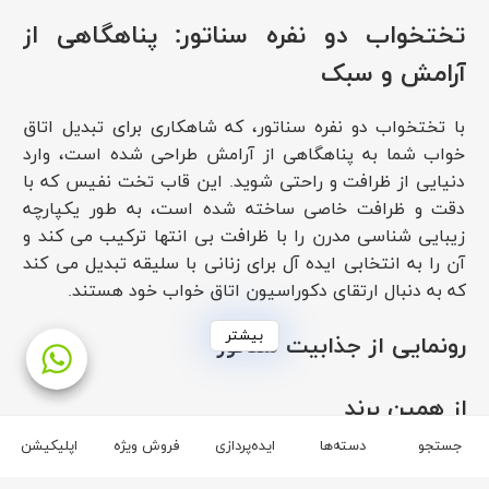
تختخواب دو نفره سناتور: پناهگاهی از
آرامش و سبک
با تختخواب دو نفره سناتور، که شاهکاری برای تبدیل اتاق
خواب شما به پناهگاهی از آرامش طراحی شده است، وارد
دنیایی از ظرافت و راحتی شوید. این قاب تخت نفیس که با
دقت و ظرافت خاصی ساخته شده است، به طور یکپارچه
زیبایی شناسی مدرن را با ظرافت بی انتها ترکیب می کند و
آن را به انتخابی ایده آل برای زنانی با سلیقه تبدیل می کند
که به دنبال ارتقای دکوراسیون اتاق خواب خود هستند.
بیشتر
رونمایی از جذابیت سناتور
تختخواب دو نفره سناتور گواه ادغام کاردستی بی عیب و
از همین برند
نقص و طراحی معاصر است. خطوط صاف و نمایه
جستجو
دسته‌ها
ایده‌پردازی
فروش ویژه
اپلیکیشن
مینیمالیستی آن فضایی از ظرافت را القا می کند، در حالی که
برند چوبینه
ساختار محکم آن سال ها خواب آرام را تضمین می کند. پالت