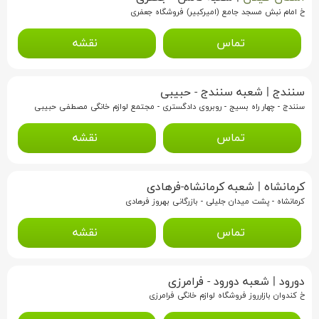
خ امام نبش مسجد جامع (امیرکبیر) فروشگاه جعفری
تماس
نقشه
سنندج
|
شعبه سنندج - حبیبی
سنندج - چهار راه بسیج - روبروی دادگستری - مجتمع لوازم خانگی مصطفی حبیبی
تماس
نقشه
کرمانشاه
|
شعبه کرمانشاه-فرهادی
کرمانشاه - پشت میدان جلیلی - بازرگانی بهروز فرهادی
تماس
نقشه
دورود
|
شعبه دورود - فرامرزی
خ کندوان بازارروز فروشگاه لوازم خانگی فرامرزی