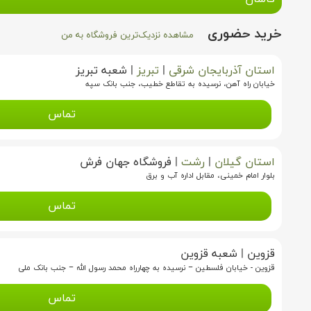
خرید حضوری
مشاهده نزدیک‌ترین فروشگاه به من
استان آذربایجان شرقی
|
تبریز
|
شعبه تبریز
خیابان راه آهن، نرسیده به تقاطع خطیب، جنب بانک سپه
تماس
استان گیلان
|
رشت
|
فروشگاه جهان فرش
بلوار امام خمینی، مقابل اداره آب و برق
تماس
قزوین
|
شعبه قزوین
قزوین - خیابان فلسطین – نرسیده به چهارراه محمد رسول الله – جنب بانک ملی
تماس