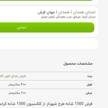
استان همدان
|
همدان
|
جهان فرش
میدان کربلا، مریانج، جنب نمایندگی کرمان موتور
تماس
مشخصات محصول
برند
فرش یلدای کویر کا
طول
۳۰۰ سانتیمتر
عرض
۲۰۰ سانتیمتر
فرش 1500 شانه طرح شهرناز از کلکسیون 1500 شانه کرامت با تراکم 4500