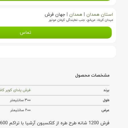
استان همدان
|
همدان
|
جهان فرش
میدان کربلا، مریانج، جنب نمایندگی کرمان موتور
تماس
مشخصات محصول
برند
فرش یلدای کویر کا
طول
۳۰۰ سانتیمتر
عرض
۲۰۰ سانتیمتر
فرش 1200 شانه طرح طره از کلکسیون آرشیا با تراکم 3600