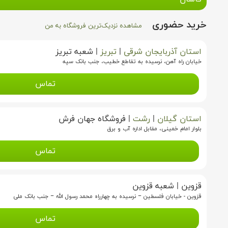
خرید حضوری
مشاهده نزدیک‌ترین فروشگاه به من
استان آذربایجان شرقی
|
تبریز
|
شعبه تبریز
خیابان راه آهن، نرسیده به تقاطع خطیب، جنب بانک سپه
تماس
استان گیلان
|
رشت
|
فروشگاه جهان فرش
بلوار امام خمینی، مقابل اداره آب و برق
تماس
قزوین
|
شعبه قزوین
قزوین - خیابان فلسطین – نرسیده به چهارراه محمد رسول الله – جنب بانک ملی
تماس