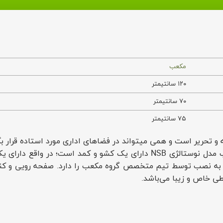
مکعب
۱۲۰ سانتیمتر
۷۰ سانتیمتر
۷۵ سانتیمتر
ستالژی NSB هم یک میز مطالعه و تحریر است و همی میتواند در فضاهای اداری مورد ا
اف در رنگ بندی های متنوع و زیباست. میز مطالعه مکعب مدل نوستالژی NSB دارا
از به نصب توسط تیم متخصص گروه مکعب را دارد. صفحه رویی و کنا
طی خاص و زیبا می‌باشد.