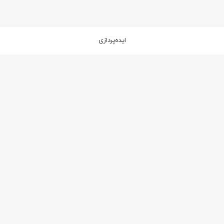
ایده‌پردازی
۶
۵
مکعب
مکعب
۶
۴
کمد شلف مکعب مدل استارت آپ S63
کمد استارت آپ BB-90.180
۱۷۱,۹۵۷,۵۰۰
ریال
۱۲۴,۱۲۴,۰۰۰
ریال