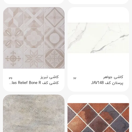
کاشی جواهر
کاشی تبریز
۳۶
۶۲
پرسلان کف JAV148
کاشی کف Atlas Relief Bone R
۲