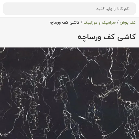
کف پوش
/
سرامیک و موزاییک
/
کاشی کف ورساچه
کاشی کف ورساچه