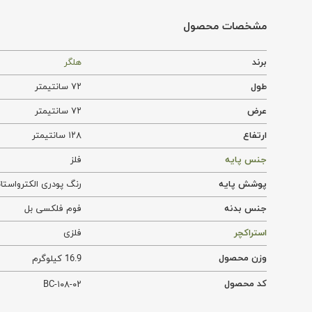
مشخصات محصول
برند
هلگر
طول
۷۲ سانتیمتر
عرض
۷۲ سانتیمتر
ارتفاع
۱۲۸ سانتیمتر
جنس پایه
فلز
پوشش پایه
رنگ پودری الکترواستاتیک ب
جنس بدنه
فوم فلکسی بل
استراکچر
فلزی
وزن محصول
16.9 کیلوگرم
کد محصول
BC-۱۰۸-۰۲