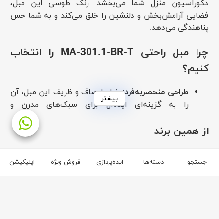
دکوراسیون منزل شما می‌بخشد. رنگ طوسی این مبل،
فضایی آرامش‌بخش و دلنشین را خلق می‌کند و به شما حس
پناهندگی می‌دهد.
چرا مبل راحتی MA-301.1-BR-T را انتخاب
کنیم؟
طراحی منحصربه‌فرد:
خطوط صاف و ظریف این مبل، آن
بیشتر
را به گزینه‌ای ایده‌آل برای سبک‌های مدرن و
مینیمال تبدیل کرده است.
کیفیت بی‌نظیر:
پارچه مخمل لطیف و کلاف چوبی
از همین برند
مستحکم، این مبل را به محصولی بادوام و
باکیفیت تبدیل کرده است.
برند چشمه نور
جستجو
دسته‌ها
ایده‌پردازی
فروش ویژه
اپلیکیشن
راحتی بی‌حد:
نشیمنگاه فوم سرد این مبل، پشتیبانی
کامل از گودی کمر را به ارمغان می‌آورد و حس راحتی
۳
۲
بی‌نظیری را به شما هدیه می‌دهد.
قابل شستشو:
روکش این مبل به راحتی قابل
شستشو است و می‌توانید از تمیز نگه داشتن آن بدون