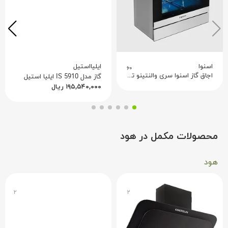
مشاهده در واقعیت افزوده:
شما می‌توانید با استفاده از واقعیت افزوده سه کنج، پلوپز
RC-101 TYAN را در خانه خود ببینید و قبل از خرید، آن را در
فضای مورد نظرتان قرار دهید.
اسنوا
ایلیااستیل
۶۰
اجاق گاز اسنوا سری والنتینو تمام استیل دیجیتال
گاز مدل IS 5910 ایلیا استیل
۱۹۵,۵۴۰,۰۰۰
ریال
محصولات مکمل در هود
هود
۲
۲