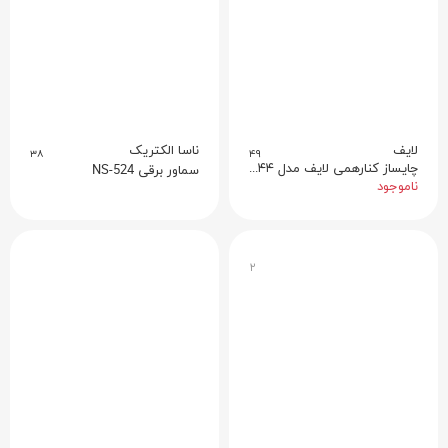
لایف
ناسا الکتریک
۳۸
۴۹
چایساز کنارهمی لایف مدل ۳۴۴ استیل مشکی
سماور برقی NS-524
ناموجود
۲