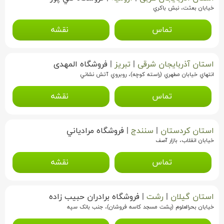
خيابان بعثت، نبش باكري
تماس
نقشه
استان آذربایجان شرقی
|
تبریز
|
فروشگاه المهدی
انتهاي خيابان مطهري (راسته كوچه)، روبروي آتش نشاني
تماس
نقشه
استان کردستان
|
سنندج
|
فروشگاه مرادياني
خيابان انقلاب، بازار آصف
تماس
نقشه
استان گیلان
|
رشت
|
فروشگاه برادران حبیب زاده
خیابان بحرالعلوم (پشت مسجد کاسه فروشان)، جنب بانک سپه