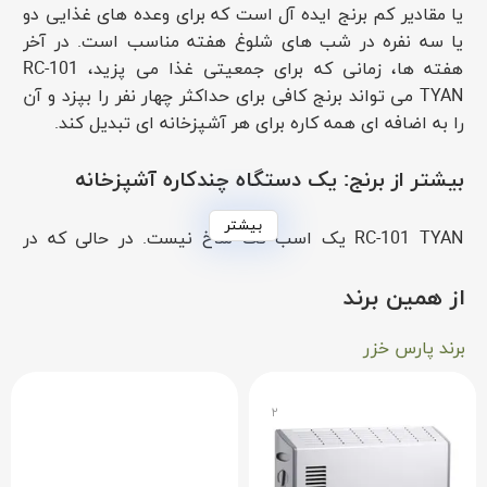
یا مقادیر کم برنج ایده آل است که برای وعده های غذایی دو
یا سه نفره در شب های شلوغ هفته مناسب است. در آخر
هفته ها، زمانی که برای جمعیتی غذا می پزید، RC-101
TYAN می تواند برنج کافی برای حداکثر چهار نفر را بپزد و آن
را به اضافه ای همه کاره برای هر آشپزخانه ای تبدیل کند.
بیشتر از برنج: یک دستگاه چندکاره آشپزخانه
بیشتر
RC-101 TYAN یک اسب تک شاخ نیست. در حالی که در
پخت برنج سفید پف دار، برنج قهوه ای و برنج یاسمینی عالی
است، می توان از آن برای بخارپز کردن سبزیجات، سوپ ها و
از همین برند
خورش ها نیز استفاده کرد. این تنوع آن را به انتخابی عالی
برای آشپزخانه های کوچک یا برای کسانی که می خواهند
برند پارس خزر
لوازم آشپزخانه خود را روی پیشخوان خود ترکیب کنند، تبدیل
می کند.
۲
چرا پلوپز RC-101 TYAN را انتخاب کنید؟