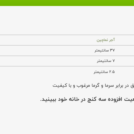
آجر نماچین
۳۷ سانتیمتر
۷ سانتیمتر
۲.۵ سانتیمتر
قعیت افزوده سه کنج در خانه خود ببینید.