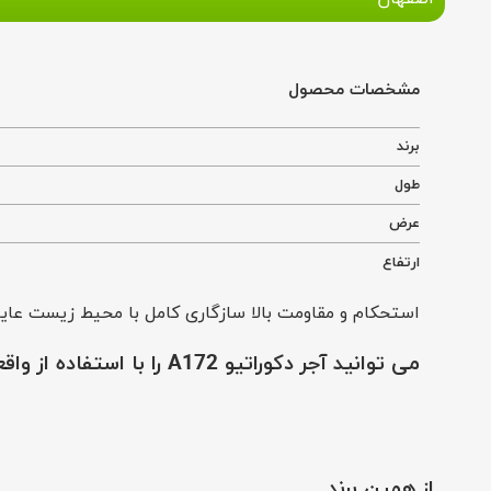
مشخصات محصول
برند
طول
عرض
ارتفاع
استحکام و مقاومت بالا سازگاری کامل با محیط زیست عایق در برابر سرما و گرما مرغوب و با کیفیت
می توانید
آجر دکوراتیو A172
را با استفاده از وا
از همین برند