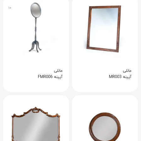
۱۰
مانلی
مانلی
آیینه MR003
آیینه FMR006