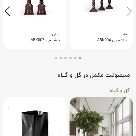
مانلی
مانلی
جاشمعی ABK004
جاشمعی ABK003
محصولات مکمل در گل و گیاه
گل و گیاه
۶
۳