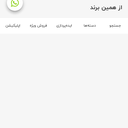
از همین برند
برند ثمین
جستجو
دسته‌ها
ایده‌پردازی
فروش ویژه
اپلیکیشن
۲
۲
ثمین
ثمین
۳۰
۴۴
میز جلوی مبل آریا
مبل یکنفره آریا
محصولات مکمل در صندلی ناهارخوری