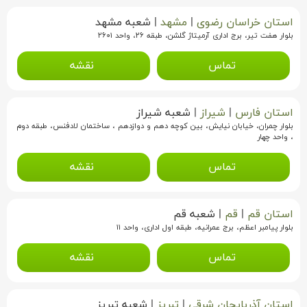
استان خراسان رضوی
|
مشهد
|
شعبه مشهد
بلوار هفت تير، برج اداری آرميتاژ گلشن، طبقه ۲۶، واحد ۲۶۰۱
تماس
نقشه
استان فارس
|
شیراز
|
شعبه شیراز
بلوار چمران، خيابان نيايش، بين کوچه دهم و دوازدهم ، ساختمان لادفنس، طبقه دوم
، واحد چهار
تماس
نقشه
استان قم
|
قم
|
شعبه قم
بلوار پيامبر اعظم، برج عمرانيه، طبقه اول اداری، واحد ۱۱
تماس
نقشه
استان آذربایجان شرقی
|
تبریز
|
شعبه تبریز