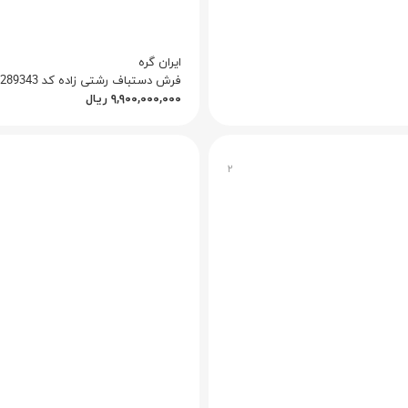
ایران گره
فرش دستباف رشتی زاده کد Q1010012289343
۹,۹۰۰,۰۰۰,۰۰۰
ریال
۲