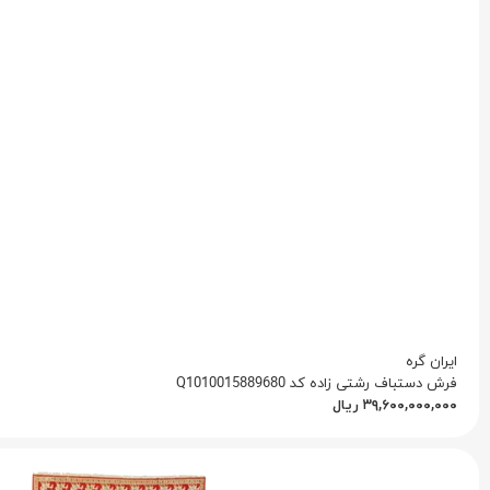
ایران گره
فرش دستباف رشتی زاده کد Q1010015889680
۳۹,۶۰۰,۰۰۰,۰۰۰
ریال