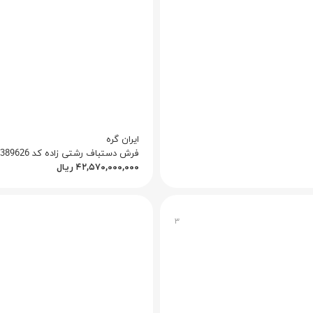
ایران گره
فرش دستباف رشتی زاده کد Q1010015389626
۴۲,۵۷۰,۰۰۰,۰۰۰
ریال
۳