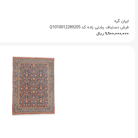
ایران گره
فرش دستباف رشتی زاده کد Q1010012289205
۹,۹۰۰,۰۰۰,۰۰۰
ریال