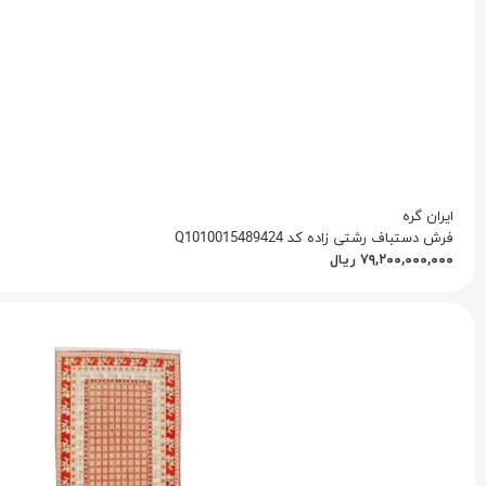
ایران گره
فرش دستباف رشتی زاده کد Q1010015489424
۷۹,۲۰۰,۰۰۰,۰۰۰
ریال