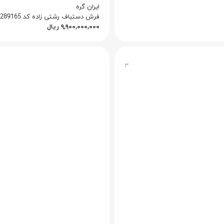
ایران گره
فرش دستباف رشتی زاده کد Q1010012289165
۹,۹۰۰,۰۰۰,۰۰۰
ریال
۳