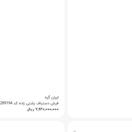
ایران گره
فرش دستباف رشتی زاده کد Q1010012289194
۷,۹۲۰,۰۰۰,۰۰۰
ریال
۳