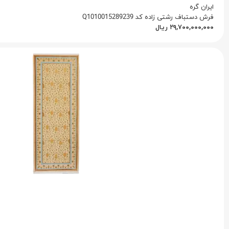
ایران گره
فرش دستباف رشتی زاده کد Q1010015289239
۲۹,۷۰۰,۰۰۰,۰۰۰
ریال