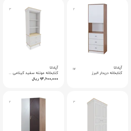
۳
۲
آپادانا
آپادانا
۱۷
کتابخانه دربدار البرز
کتابخانه مونته سفید کیتامی نوجوان
۹۴,۶۰۰,۰۰۰
ریال
۲
۳