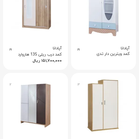
آپادانا
آپادانا
۱۹
۱۹
کمد ویترین دار تدی
کمد درب ریلی 135 هاروارد
۱۵۱,۷۰۰,۰۰۰
ریال
۲
۳