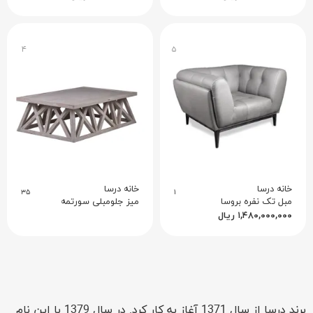
۴
۵
خانه درسا
خانه درسا
۳۵
۱
مبل تک نفره بروسا
میز جلومبلی سورتمه
۱,۴۸۰,۰۰۰,۰۰۰
ریال
برند درسا از سال 1371 آغاز به کار کرد. در سال 1379 با این نام