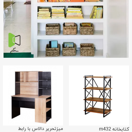
میزتحریر دالاس با رابط
کتابخانه m432