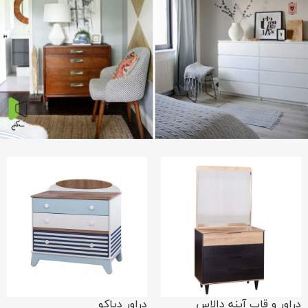
دراور و قاب آینه دالاس
دراور دیاکو