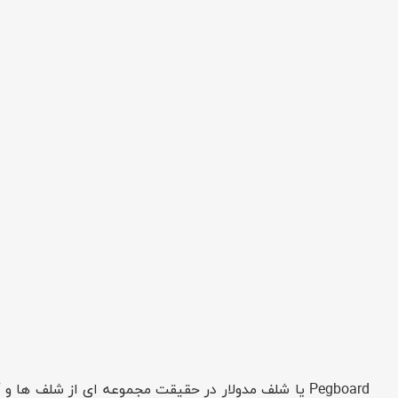
Pegboard یا شلف مدولار در حقیقت مجموعه ای از شلف ها و آویزهای قابل تنظیم هستند که می تونن در ابعاد کوچیک و با در حد ابعاد یک دیوار کامل باشن.این