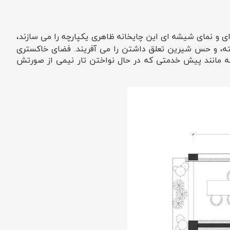
، و ارفاع 4.2 متر ساخته شده است. در ورودی شیشه ای و نمای شیشه ای این چایخانه ظاهری یکپارچه را می سازند،
اخته، و حس شیرین تعلق داشتن را می آفریند. فضای خاکستری
 مانند پیش خدمتی که در حال نواختن تار نیمی از صورتش