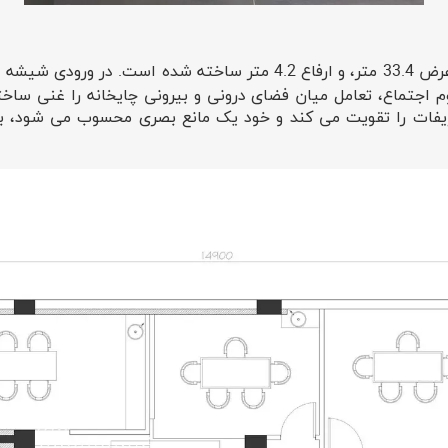
این چایخانه با تبدیل کردن دو طبقه، هر یک به طول 15 متر و عرض 33.4 متر
فهوم اجتماع، تعامل میان فضای درونی و بیرونی چایخانه را غنی س
فات را تقویت می کند و خود یک مانع بصری محسوب می شود، به