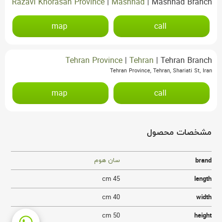
Razavi Khorasan Province
|
Mashhad
|
Mashhad Branch
map
call
Tehran Province
|
Tehran
|
Tehran Branch
Tehran Province, Tehran, Shariati St, Iran
map
call
مشخصات محصول
سان هوم
brand
45 cm
length
40 cm
width
50 cm
height