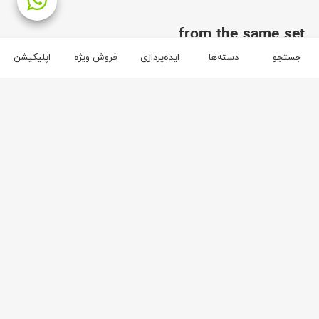
from the same set
جستجو
دسته‌ها
ایده‌پردازی
فروش ویژه
اپلیکیشن
2
7
سان هوم
سان هوم
Hirsa W2003 chair
Hirsa W1901 small bar chair
ریال
33,500,000
ریال
25,900,000